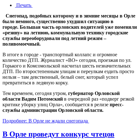
Печать
Снегопад, подобных которому и в зимние месяцы в Орле
было немного, существенно ухудшил ситуацию в
городе. Большая часть орловских водителей уже поменяли
«резину» на летнюю, коммунальную технику городские
службы переоборудовали под летний режим –
поливомоечный.
В итоге в городе - транспортный коллапс и огромное
количество ДТП. Журналист «ВО» сегодня, проезжая по ул.
Горького и Комсомольской насчитал шесть незначительных
ДТП. По второстепенным улицам и переулкам ездить просто
нельзя – там девственный, белый снег, который успел
превратиться в ледяную корку.
Тем временем, сегодня утром,
губернатор Орловской
области Вадим Потомский
в очередной раз «подверг резкой
критике уборку улиц Орла», сообщается в релизе
пресс-
службы администрации Орловской области.
Подробнее: В Орле не ждали снегопада
В Орле проведут конкурс чтецов