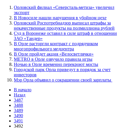
Орловский филиал «Северсталь-метиза» увеличил
экспорт
В Новосиле нашли нарушения в убойном цехе
Орловский Роспотребнадзор выписал штрафы за
некачественные продукты на полмиллиона рублей
Суд в Воронеже оставил в силе штраф в отношении
ЗАО «Тандер»
В Орле расторгли контракт с подрядчиком
многопрофильного медцентра
В Орле пройдет акция «Велосветлячки»
МЕТRО в Орле озвучило правила игры
Ночью в Орле временно перекроют мосты
Городской парк Орла приведут в порядок за счет
инвесторов
Мэр Орла объявил о сокращении своей зарплаты
В начало
Назад
3487
3488
3489
3490
3491
3492