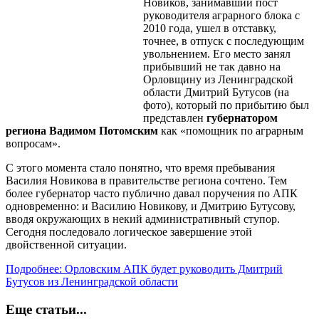
Новиков, занимавший пост
руководителя аграрного блока с
2010 года, ушел в отставку,
точнее, в отпуск с последующим
увольнением. Его место занял
прибывший не так давно на
Орловщину из Ленинградской
области Дмитрий Бутусов (на
фото), который по прибытию был
представлен
губернатором
региона Вадимом Потомским
как «помощник по аграрным
вопросам».
С этого момента стало понятно, что время пребывания
Василия Новикова в правительстве региона сочтено. Тем
более губернатор часто публично давал поручения по АПК
одновременно: и Василию Новикову, и Дмитрию Бутусову,
вводя окружающих в некий административный ступор.
Сегодня последовало логическое завершение этой
двойственной ситуации.
Подробнее: Орловским АПК будет руководить Дмитрий
Бутусов из Ленинградской области
Еще статьи...