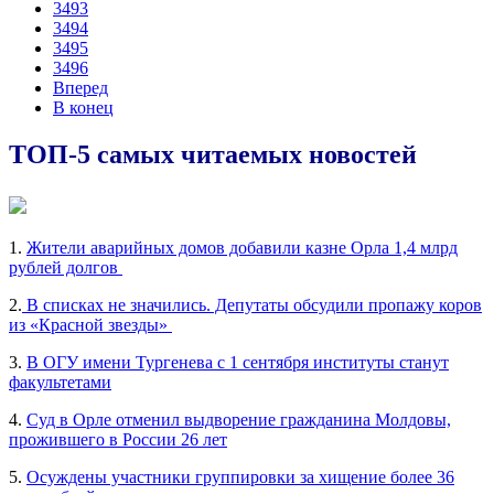
3493
3494
3495
3496
Вперед
В конец
ТОП-5 самых читаемых новостей
1.
Жители аварийных домов добавили казне Орла 1,4 млрд
рублей долгов
2.
В списках не значились. Депутаты обсудили пропажу коров
из «Красной звезды»
3.
В ОГУ имени Тургенева с 1 сентября институты станут
факультетами
4.
Суд в Орле отменил выдворение гражданина Молдовы,
прожившего в России 26 лет
5.
Осуждены участники группировки за хищение более 36