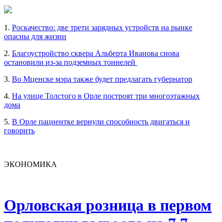
1.
Роскачество: две трети зарядных устройств на рынке
опасны для жизни
2.
Благоустройство сквера Альберта Иванова снова
остановили из-за подземных тоннелей
3.
Во Мценске мэра также будет предлагать губернатор
4.
На улице Толстого в Орле построят три многоэтажных
дома
5.
В Орле пациентке вернули способность двигаться и
говорить
ЭКОНОМИКА
Орловская розница в первом