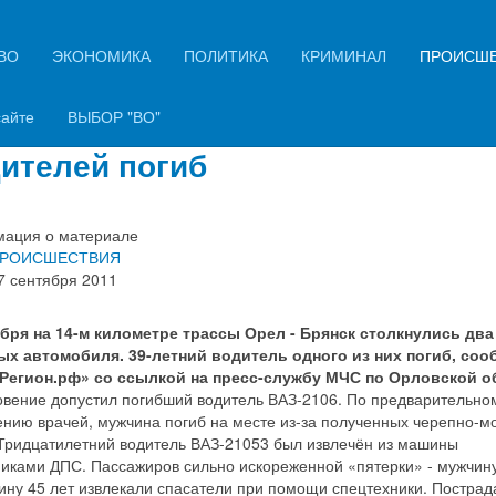
ВО
ЭКОНОМИКА
ПОЛИТИКА
КРИМИНАЛ
ПРОИСШ
лкновение автомобилей в
овской области: один из
сайте
ВЫБОР "ВО"
ителей погиб
ация о материале
РОИСШЕСТВИЯ
7 сентября 2011
ября на 14-м километре трассы Орел - Брянск столкнулись два
ых автомобиля. 39-летний водитель одного из них погиб, соо
Регион.рф» со ссылкой на пресс-службу МЧС по Орловской о
овение допустил погибший водитель ВАЗ-2106. По предварительно
нию врачей, мужчина погиб на месте из-за полученных черепно-м
 Тридцатилетний водитель ВАЗ-21053 был извлечён из машины
никами ДПС. Пассажиров сильно искореженной «пятерки» - мужчину
ину 45 лет извлекали спасатели при помощи спецтехники. Постра