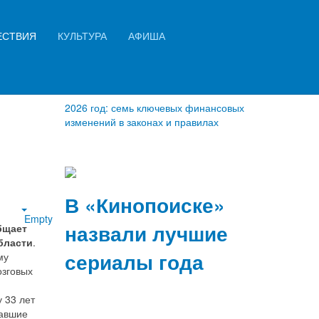
Искать...
ЕСТВИЯ
КУЛЬТУРА
АФИША
Найти
2026 год: семь ключевых финансовых
изменений в законах и правилах
В «Кинопоиске»
Empty
назвали лучшие
бщает
бласти
.
сериалы года
му
озговых
 33 лет
давшие