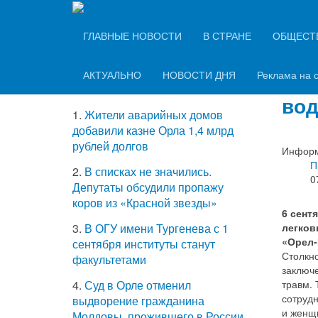
Вечерний Орёл
ТОП-5 самых
ГЛАВНЫЕ НОВОСТИ
В СТРАНЕ
ОБЩЕСТ
Сто
читаемых новостей
Орл
АКТУАЛЬНО
НОВОСТИ ДНЯ
Реклама на 
вод
1.
Жители аварийных домов
добавили казне Орла 1,4 млрд
рублей долгов
Информ
П
2.
В списках не значились.
0
Депутаты обсудили пропажу
коров из «Красной звезды»
6 сент
легков
3.
В ОГУ имени Тургенева с 1
«Орел-
сентября институты станут
Столкн
факультетами
заключе
травм.
4.
Суд в Орле отменил
сотруд
выдворение гражданина
и женщ
Молдовы, прожившего в России