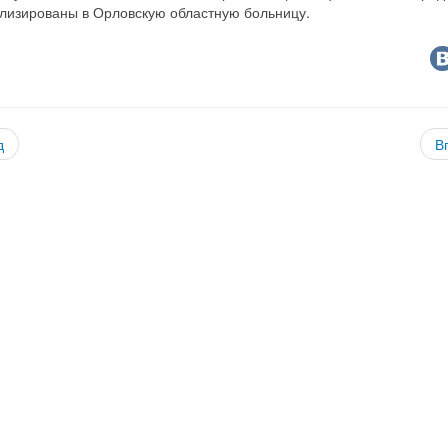
ализированы в Орловскую областную больницу.
д
В