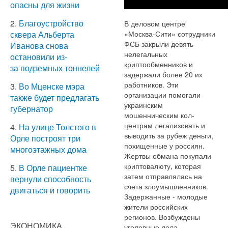
опасны для жизни
2.
Благоустройство
В деловом центре
«Москва-Сити» сотрудники
сквера Альберта
ФСБ закрыли девять
Иванова снова
нелегальных
остановили из-
криптообменников и
за подземных тоннелей
задержали более 20 их
работников. Эти
3.
Во Мценске мэра
организации помогали
также будет предлагать
украинским
губернатор
мошенническим кол-
центрам легализовать и
4.
На улице Толстого в
выводить за рубеж деньги,
Орле построят три
похищенные у россиян.
многоэтажных дома
Жертвы обмана покупали
криптовалюту, которая
5.
В Орле пациентке
затем отправлялась на
вернули способность
счета злоумышленников.
двигаться и говорить
Задержанные - молодые
жители российских
регионов. Возбуждены
ЭКОНОМИКА
уголовные дела.