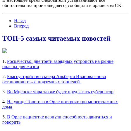
В настоящее время следователи устанавливают все
обстоятельства произошедшего, сообщили в орловском СК.
Назад
Вперед
ТОП-5 самых читаемых новостей
1.
Роскачество: две трети зарядных устройств на рынке
опасны для жизни
2.
Благоустройство сквера Альберта Иванова снова
остановили из-за подземных тоннелей
3.
Во Мценске мэра также будет предлагать губернатор
4.
На улице Толстого в Орле построят три многоэтажных
дома
5.
В Орле пациентке вернули способность двигаться и
говорить