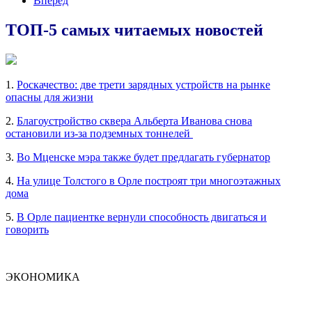
Вперед
ТОП-5 самых читаемых новостей
1.
Роскачество: две трети зарядных устройств на рынке
опасны для жизни
2.
Благоустройство сквера Альберта Иванова снова
остановили из-за подземных тоннелей
3.
Во Мценске мэра также будет предлагать губернатор
4.
На улице Толстого в Орле построят три многоэтажных
дома
5.
В Орле пациентке вернули способность двигаться и
говорить
ЭКОНОМИКА