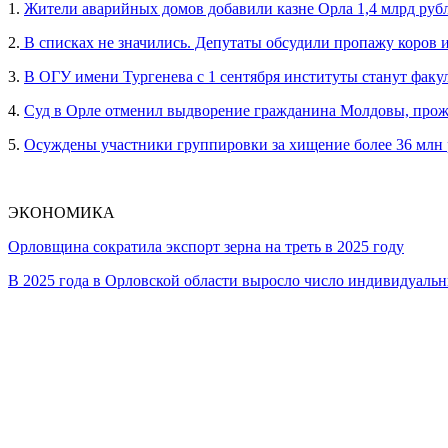
1.
Жители аварийных домов добавили казне Орла 1,4 млрд руб
2.
В списках не значились. Депутаты обсудили пропажу коров 
3.
В ОГУ имени Тургенева с 1 сентября институты станут факу
4.
Суд в Орле отменил выдворение гражданина Молдовы, прож
5.
Осуждены участники группировки за хищение более 36 млн
ЭКОНОМИКА
Орловщина сократила экспорт зерна на треть в 2025 году
В 2025 года в Орловской области выросло число индивидуал