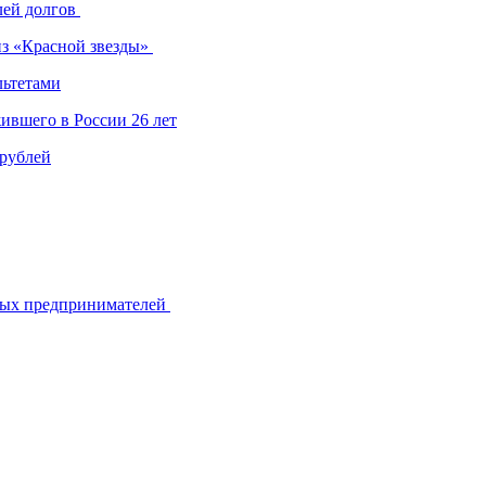
лей долгов
из «Красной звезды»
льтетами
ившего в России 26 лет
 рублей
ьных предпринимателей