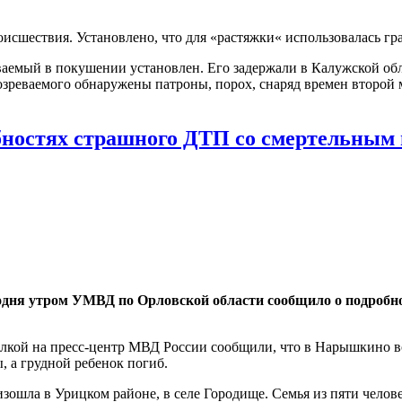
исшествия. Установлено, что для «растяжки« использовалась гр
ваемый в покушении установлен. Его задержали в Калужской об
дозреваемого обнаружены патроны, порох, снаряд времен второй
бностях страшного ДТП со смертельным 
одня утром УМВД по Орловской области сообщило о подробно
кой на пресс-центр МВД России сообщили, что в Нарышкино вод
, а грудной ребенок погиб.
ошла в Урицком районе, в селе Городище. Семья из пяти человек