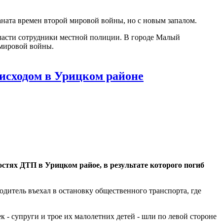
аната времен второй мировой войны, но с новым запалом.
ласти сотрудники местной полиции. В городе Малый
 мировой войны.
исходом в Урицком районе
стях ДТП в Урицком райое, в результате которого погиб
итель въехал в остановку общественного транспорта, где
 - супруги и трое их малолетних детей - шли по левой стороне