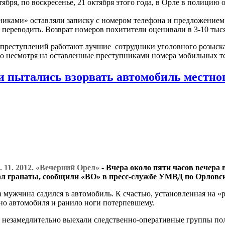
ября, по воскресенье, 21 октября этого года, в Орле в полицию 
никами» оставляли записку с номером телефона и предложением 
 переводить. Возврат номеров похитители оценивали в 3-10 тыся
 преступлений работают лучшие сотрудники уголовного розыска
это несмотря на оставленные преступниками номера мобильных т
и пытались взорвать автомобиль местно
. 11. 2012. «Вечерний Орел»
- Вчера около пяти часов вечера
ал гранаты, сообщили «ВО» в пресс-службе УМВД по Орловск
 мужчина садился в автомобиль. К счастью, установленная на «ра
но автомобиля и ранило ноги потерпевшему.
 незамедлительно выехали следственно-оперативные группы по