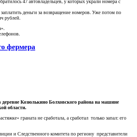
обратилось 47 автовладельцев, у которых украли номера с
заплатить деньги за возвращение номеров. Уже потом по
ч рублей.
».
елефонов.
го фермера
 в деревне Козюлькино Болховского района на машине
ой области.
стяжке« граната не сработала, а сработал только запал: его
лиции и Следственного комитета по региону представители