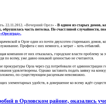
ь. 22.11.2012. «Вечерний Орел»
- В одном из старых домов, 
, обрушилась часть потолка. По счастливой случайности, пож
л
«Орелград».
арачевской в Орле один из почти двухсотен стареньких домов, 
луживание. Профита с них немного, а затрат – хоть отбавляй.
щая компания от них отказалась, городские власти проблему за 
дя по всему, уже давно никакой ценностью не считаются.
е прокуратуры Орла через суд потребовали от администрации г
бования удовлетворены. Однако заставить подать заявку на ко
к положено, по существующим расценкам невозможно.
щих элементарных удобств, в довершение ко всему ждёт сущес
робий в Орловском районе, оказались у