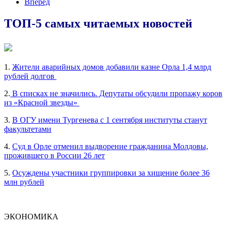
Вперед
ТОП-5 самых читаемых новостей
1.
Жители аварийных домов добавили казне Орла 1,4 млрд
рублей долгов
2.
В списках не значились. Депутаты обсудили пропажу коров
из «Красной звезды»
3.
В ОГУ имени Тургенева с 1 сентября институты станут
факультетами
4.
Суд в Орле отменил выдворение гражданина Молдовы,
прожившего в России 26 лет
5.
Осуждены участники группировки за хищение более 36
млн рублей
ЭКОНОМИКА