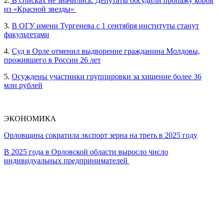
2.
В списках не значились. Депутаты обсудили пропажу коров
из «Красной звезды»
3.
В ОГУ имени Тургенева с 1 сентября институты станут
факультетами
4.
Суд в Орле отменил выдворение гражданина Молдовы,
прожившего в России 26 лет
5.
Осуждены участники группировки за хищение более 36
млн рублей
ЭКОНОМИКА
Орловщина сократила экспорт зерна на треть в 2025 году
В 2025 года в Орловской области выросло число
индивидуальных предпринимателей