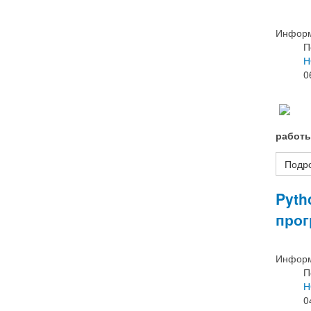
Информ
П
Н
0
работы
Подро
Pyth
прог
Информ
П
Н
0