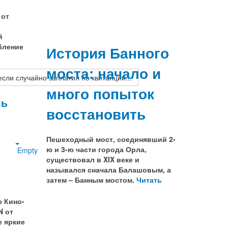
 от
й
бление
История Банного
моста: начало и
сли случайно заплатил по квитанции...
много попыток
нь
восстановить
Пешеходный мост, соединявший 2-
ю и 3-ю части города Орла,
Empty
существовал в XIX веке и
назывался сначала Балашовым, а
затем – Банным мостом.
Читать
 Кино-
N от
 яркие