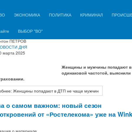
ВО
ЭКОНОМИКА
ПОЛИТИКА
КРИМИНАЛ
ПРОИСШ
ины попадают в ДТП не чаще мужчин
сайте
ВЫБОР "ВО"
ация о материале
нтон ПЕТРОВ
ОВОСТИ ДНЯ
0 марта 2025
Женщины и мужчины попадают в
одинаковой частотой, выяснили
раховании.
обнее: Женщины попадают в ДТП не чаще мужчин
а о самом важном: новый сезон
откровений от «Ростелекома» уже на Win
ация о материале