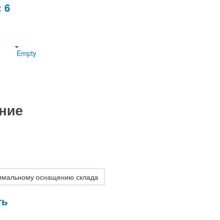
 6
Empty
ние
птимальному оснащению склада
ть