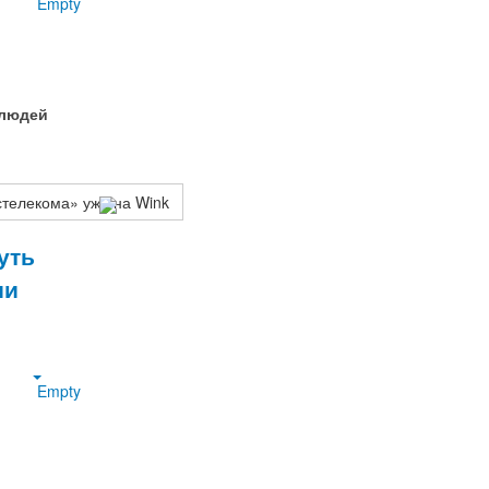
Empty
 людей
стелекома» уже на Wink
уть
ии
Empty