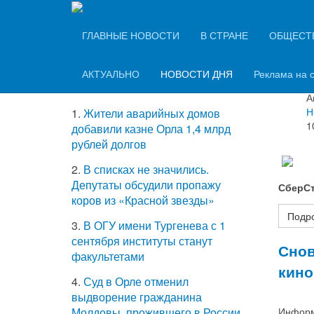
Вечерний Орёл
ТОП-5 самых
ГЛАВНЫЕ НОВОСТИ
В СТРАНЕ
ОБЩЕСТ
Женщ
читаемых новостей
АКТУАЛЬНО
НОВОСТИ ДНЯ
Реклама на 
Информ
А
Н
1.
Жители аварийных домов
1
добавили казне Орла 1,4 млрд
рублей долгов
2.
В списках не значились.
Депутаты обсудили пропажу
СберСт
коров из «Красной звезды»
Подр
3.
В ОГУ имени Тургенева с 1
сентября институты станут
Снов
факультетами
кино
4.
Суд в Орле отменил
выдворение гражданина
Информ
Молдовы, прожившего в России