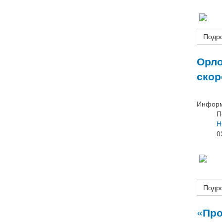
Подр
Орло
скор
Информ
П
Н
0
Подро
«Про