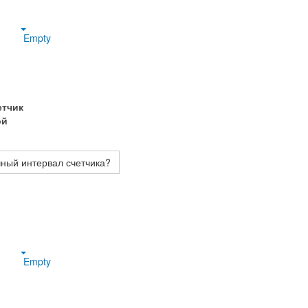
Empty
етчик
ой
чный интервал счетчика?
Empty