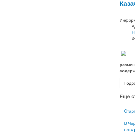
Каза
Информ
А
Н
2
размещ
содерж
Подро
Еще ст
Cтар
В Че
пять 