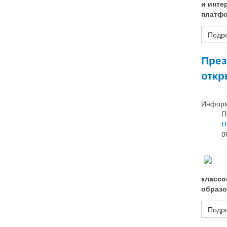
и инте
платфо
Подро
През
откр
Информ
П
Н
0
классо
образо
Подро