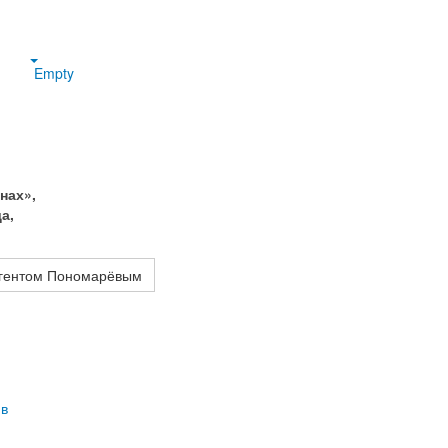
Empty
нах»,
а,
агентом Пономарёвым
 в