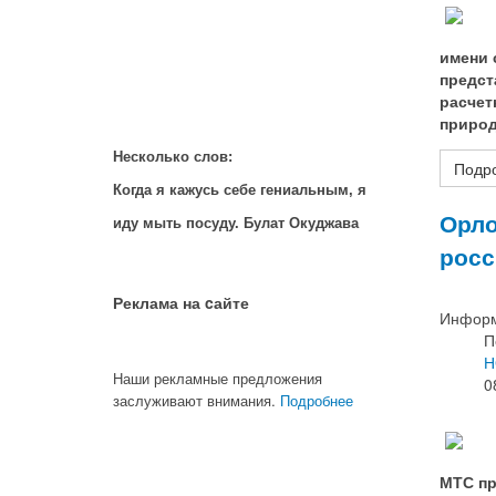
имени 
предст
расчет
природ
Несколько слов:
Подро
Когда я кажусь себе гениальным, я
Орло
иду мыть посуду. Булат Окуджава
росс
Реклама на cайте
Информ
П
Н
Наши рекламные предложения
0
заслуживают внимания.
Подробнее
МТС пр