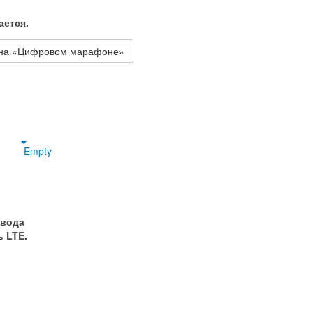
ается.
я на «Цифровом марафоне»
Empty
авода
ть
LTE
.