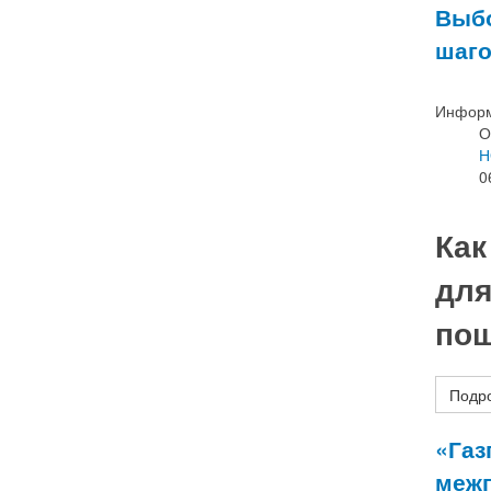
Выбо
шаго
Информ
О
Н
0
Как
для
пош
Подро
«Газ
межп