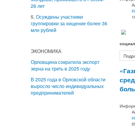
А
26 лет
Н
5.
Осуждены участники
1
группировки за хищение более 36
млн рублей
социал
ЭКОНОМИКА
Подро
Орловщина сократила экспорт
зерна на треть в 2025 году
«Газ
сред
В 2025 года в Орловской области
выросло число индивидуальных
боль
предпринимателей
Информ
А
Н
0