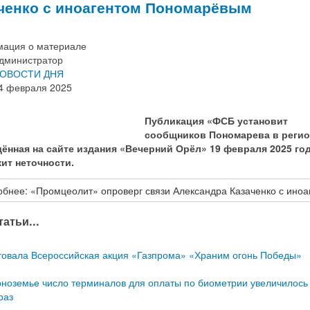
ченко с иноагентом Пономарёвым
ация о материале
дминистратор
ОВОСТИ ДНЯ
4 февраля 2025
Публикация «ФСБ установит
сообщников Пономарева в регио
ённая на сайте издания «Вечерний Орёл» 19 февраля 2025 год
ит неточности.
бнее: «Промцеолит» опроверг связи Александра Казаченко с ино
атьи...
товала Всероссийская акция «Газпрома» «Храним огонь Победы»
рноземье число терминалов для оплаты по биометрии увеличилось
раз