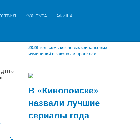
Искать...
ЕСТВИЯ
КУЛЬТУРА
АФИША
Найти
Empty
2026 год: семь ключевых финансовых
изменений в законах и правилах
 ДТП с
 в
В «Кинопоиске»
назвали лучшие
сериалы года
k