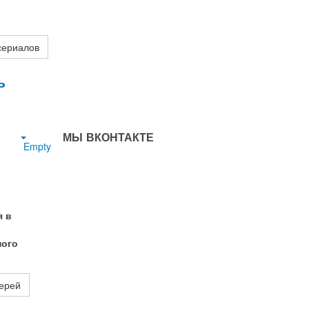
сериалов
ь
МЫ ВКОНТАКТЕ
Empty
я в
ного
верей