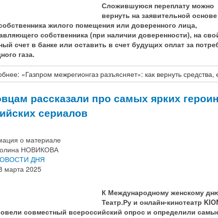
Сложившуюся переплату можно
вернуть на заявительной основе
собственника жилого помещения или доверенного лица,
авляющего собственника (при наличии доверенности), на сво
ный счет в банке или оставить в счет будущих оплат за потре
ного газа.
бнее: «Газпром межрегионгаз разъясняет»: как вернуть средства, е
вцам рассказали про самых ярких герои
ийских сериалов
ация о материале
олина НОВИКОВА
ОВОСТИ ДНЯ
8 марта 2025
К Международному женскому дню
Театр.Ру и онлайн-кинотеатр KIO
овели совместный всероссийский опрос и определили самые