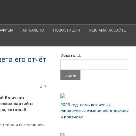
АФИША
АКТУАЛЬНО
НОВОСТИ ДНЯ
РЕКЛАМА НА САЙТЕ
Искать...
ета его отчёт
Найти
Empty
ей Клычков
еских партий в
2026 год: семь ключевых
она, который
финансовых изменений в законах
и правилах
млн тонн и выполнении