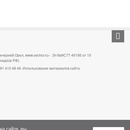
Вечерний Орел, www.vechor.ru»
Эл №ФС77-40195 от 15
мнадзор РФ).
 991 410 48 49. Использование материалов сайта
на сайте, вы