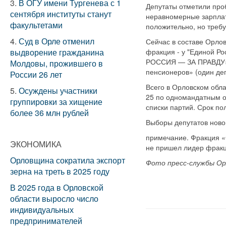
3.
В ОГУ имени Тургенева с 1
Депутаты отметили про
сентября институты станут
неравномерные зарплат
факультетами
положительно, но требу
4.
Суд в Орле отменил
Сейчас в составе Орло
выдворение гражданина
фракция - у "Единой Р
РОССИЯ — ЗА ПРАВДУ» (
Молдовы, прожившего в
пенсионеров» (один де
России 26 лет
Всего в Орловском обл
5.
Осуждены участники
25 по одномандатным о
группировки за хищение
списки партий. Срок п
более 36 млн рублей
Выборы депутатов новог
примечание. Фракция 
ЭКОНОМИКА
не пришел лидер фрак
Орловщина сократила экспорт
Фото пресс-службы Ор
зерна на треть в 2025 году
В 2025 года в Орловской
области выросло число
индивидуальных
предпринимателей