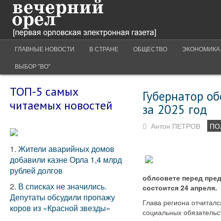
ГЛАВНЫЕ НОВОСТИ
В СТРАНЕ
ОБЩЕСТВО
ЭКОНОМИКА
ВЫБОР "ВО"
ТОП-5 самых
Губернатор об
читаемых новостей
за 2025 год
Антон ПЕТРОВ
ПО
1.
Жители аварийных домов
добавили казне Орла 1,4 млрд
рублей долгов
облсовете перед пред
2.
В списках не значились.
состоится 24 апреля.
Депутаты обсудили пропажу
Глава региона отчиталс
коров из «Красной звезды»
социальных обязательс