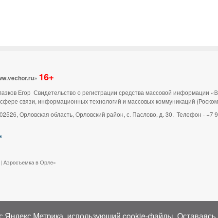
16+
ww.vechor.ru»
 Глазков Егор Свидетельство о регистрации средства массовой информации «
 сфере связи, информационных технологий и массовых коммуникаций (Роско
02526, Орловская область, Орловский район, с. Паслово, д. 30. Телефон - +7
а
 | Аэросъемка в Орле»
с Яндекс.Метрика, использующий cookie-файлы. Оставаясь 