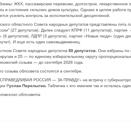
блемы: ЖКХ, пассажирские перевозки, долгострои, лекарственное 
ы и состояние сельских домов культуры. Однако в целом работа п
ется усилить контроль за исполнительской дисциплиной.
вского областного Совета народных депутатов представлены пять 
оссии" (27 депутатов). Далее следуют КПРФ (11 депутатов), парт
6 депутатов), ЛДПР (3 депутата), партия «Новые люди» (один деп
путат). И еще есть один самовыдвиженец.
астном Совете народных депутатов
50 депутатов.
Они избраны по 
кругам и 25 — по единому избирательному округу пропорционально
олномочий созыва — до сентября 2026 года.
о созыва облсовета состоятся в сентябре.
«СПРАВЕДЛИВАЯ РОССИЯ — ЗА ПРАВДУ» на встречу с губернатором
ции Р
услан Перелыгин.
Табличка с его именем так и осталась один
ловского облсовета