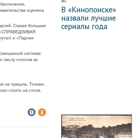
обеспечение,
В «Кинопоиске»
равительства оценена
назвали лучшие
сериалы года
партий. Самая большая
ия «СПРАВЕДЛИВАЯ
утат) и «Партия
смешанной системе:
 числу голосов за
 не пришла. Точнее,
око стоять на столе.