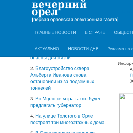
ТОП-5 самых
Вечер
Вет
читаемых новостей
зам
ГЛАВНЫЕ НОВОСТИ
В СТРАНЕ
ОБЩЕСТ
Орл
1.
Роскачество: две трети
АКТУАЛЬНО
НОВОСТИ ДНЯ
Реклама на 
зарядных устройств на рынке
опасны для жизни
Информ
2.
Благоустройство сквера
А
Альберта Иванова снова
П
3
остановили из-за подземных
тоннелей
3.
Во Мценске мэра также будет
предлагать губернатор
4.
На улице Толстого в Орле
построят три многоэтажных дома
5.
В Орле пациентке вернули