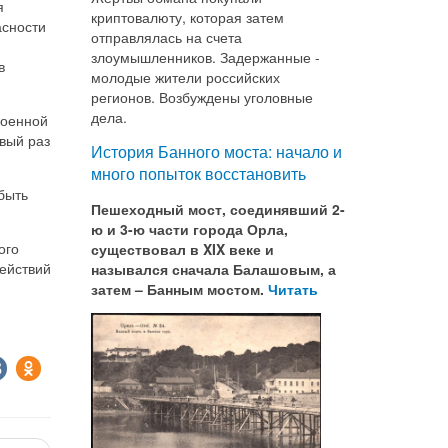
я
криптовалюту, которая затем
асности
отправлялась на счета
злоумышленников. Задержанные -
в
молодые жители российских
регионов. Возбуждены уголовные
дела.
военной
вый раз
История Банного моста: начало и
много попыток восстановить
быть
Пешеходный мост, соединявший 2-
ю и 3-ю части города Орла,
ого
существовал в XIX веке и
ействий
назывался сначала Балашовым, а
затем – Банным мостом.
Читать