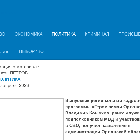
ний Орёл
еран спецоперации занял пост
главы Департамента безопасно
ВО
ЭКОНОМИКА
ПОЛИТИКА
КРИМИНАЛ
ПРОИСШ
овской области
сайте
ВЫБОР "ВО"
ация о материале
нтон ПЕТРОВ
ОЛИТИКА
0 апреля 2026
Выпускник региональной кадров
программы «Герои земли Орлов
Владимир Конюхов, ранее служ
подполковником МВД и участво
в СВО, получил назначение в
администрации Орловской обла