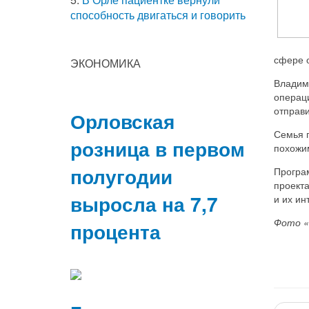
способность двигаться и говорить
сфере 
ЭКОНОМИКА
Владим
операци
отправи
Орловская
Семья п
розница в первом
похожи
полугодии
Програ
проект
выросла на 7,7
и их ин
Фото «
процента