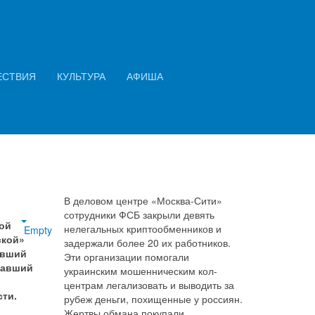
Искать...
Найти
сти
ЕСТВИЯ
КУЛЬТУРА
АФИША
В деловом центре «Москва-Сити»
сотрудники ФСБ закрыли девять
ой
нелегальных криптообменников и
Empty
ской»
задержали более 20 их работников.
ивший
Эти организации помогали
вавший
украинским мошенническим кол-
центрам легализовать и выводить за
сти.
рубеж деньги, похищенные у россиян.
Жертвы обмана покупали