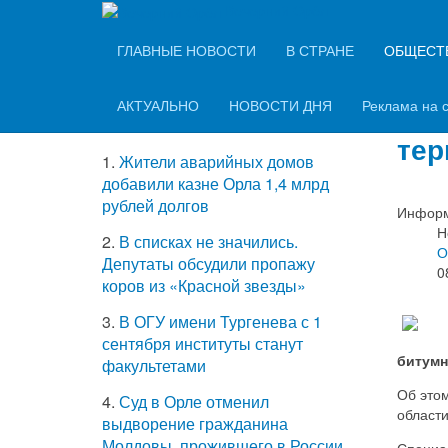
Вечерний Орёл
ТОП-5 самых
ГЛАВНЫЕ НОВОСТИ
В СТРАНЕ
ОБЩЕСТ
Эне
читаемых новостей
асф
АКТУАЛЬНО
НОВОСТИ ДНЯ
Реклама на 
тер
1.
Жители аварийных домов
добавили казне Орла 1,4 млрд
рублей долгов
Информ
Н
2.
В списках не значились.
О
Депутаты обсудили пропажу
0
коров из «Красной звезды»
3.
В ОГУ имени Тургенева с 1
сентября институты станут
битумн
факультетами
Об это
4.
Суд в Орле отменил
области
выдворение гражданина
Молдовы, прожившего в России
Специа