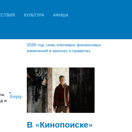
Искать...
ЕСТВИЯ
КУЛЬТУРА
АФИША
Найти
2026 год: семь ключевых финансовых
изменений в законах и правилах
ли
Empty
д и
В «Кинопоиске»