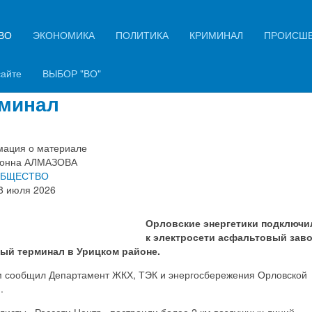
ВО
ЭКОНОМИКА
ПОЛИТИКА
КРИМИНАЛ
ПРОИСШ
ргетики подключили к сети
альтовый завод и битумный
сайте
ВЫБОР "ВО"
минал
ация о материале
онна АЛМАЗОВА
БЩЕСТВО
8 июля 2026
Орловские энергетики подключи
к электросети асфальтовый заво
ый терминал в Урицком районе.
м сообщил Департамент ЖКХ, ТЭК и энергосбережения Орловской
.
листы «Россети Центр» построили более 2 км воздушных линий