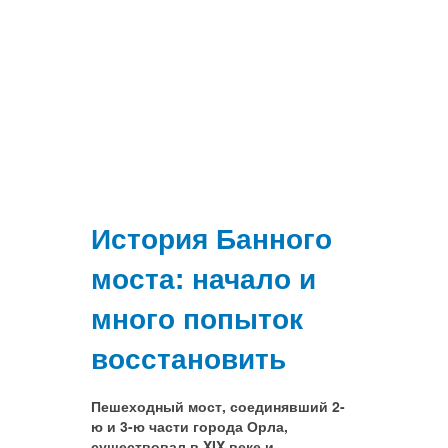
История Банного
моста: начало и
много попыток
восстановить
Пешеходный мост, соединявший 2-
ю и 3-ю части города Орла,
существовал в XIX веке и