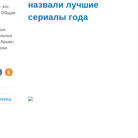
назвали лучшие
 это
. Общая
сериалы года
ных
альных
 «Крым»
оки.
перед