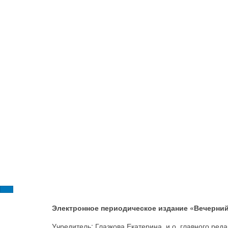
Электронное периодическое издание «Вечерний
Учредитель: Глазкова Екатерина, и.о. главного ре