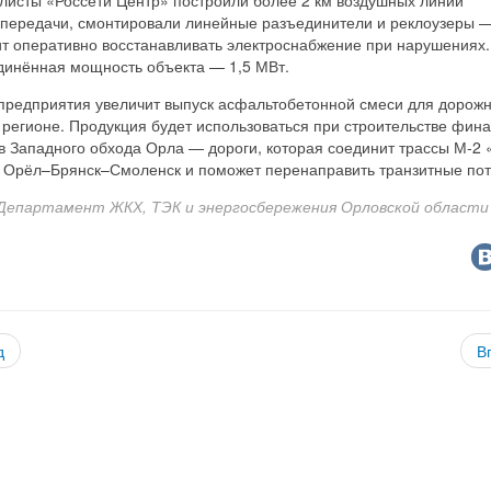
опередачи, смонтировали линейные разъединители и реклоузеры —
ит оперативно восстанавливать электроснабжение при нарушениях
динённая мощность объекта — 1,5 МВт.
 предприятия увеличит выпуск асфальтобетонной смеси для дорож
 регионе. Продукция будет использоваться при строительстве фин
в Западного обхода Орла — дороги, которая соединит трассы М‑2
0 Орёл–Брянск–Смоленск и поможет перенаправить транзитные пот
Департамент ЖКХ, ТЭК и энергосбережения Орловской области
д
В