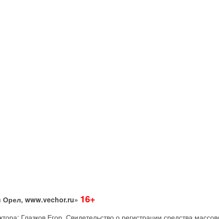
16+
 Орел, www.vechor.ru»
дактора: Глазков Егор Свидетельство о регистрации средства мас