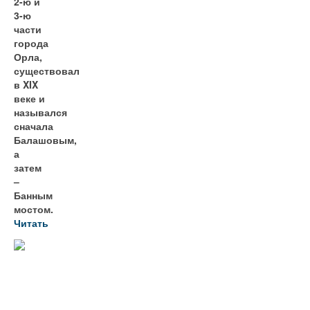
2-ю и
3-ю
части
города
Орла,
существовал
в XIX
веке и
назывался
сначала
Балашовым,
а
затем
–
Банным
мостом.
Читать