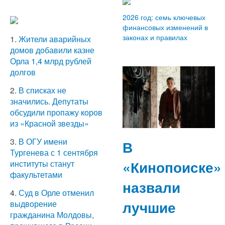
2026 год: семь ключевых
финансовых изменений в
законах и правилах
1.
Жители аварийных
домов добавили казне
Орла 1,4 млрд рублей
долгов
2.
В списках не
значились. Депутаты
обсудили пропажу коров
из «Красной звезды»
3.
В ОГУ имени
В
Тургенева с 1 сентября
«Кинопоиске»
институты станут
факультетами
назвали
4.
Суд в Орле отменил
лучшие
выдворение
гражданина Молдовы,