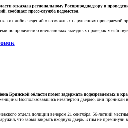
бласти отказала региональному Росприроднадзору в проведе
ий, сообщает пресс-служба ведомства.
вил каких либо сведений о возможных нарушениях проверяемой о
 семи по проведению внеплановых выездных проверок хозяйству
ровок
йона Брянской области помог задержать подозреваемых в кра
женщины Воспользовавшись незапертой дверью, они проникли в 
евского отдела полиции вечером 21 сентября. 56-летний местн
аружил, что забыл закрыть входную дверь. Этим не преминули 