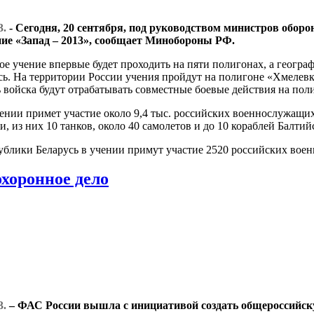
3.
- Сегодня, 20 сентября, под руководством министров обор
ние «Запад – 2013», сообщает Минобороны РФ.
е учение впервые будет проходить на пяти полигонах, а геогра
ь. На территории России учения пройдут на полигоне «Хмелевк
 войска будут отрабатывать совместные боевые действия на пол
чении примет участие около 9,4 тыс. российских военнослужащих
, из них 10 танков, около 40 самолетов и до 10 кораблей Балтий
ублики Беларусь в учении примут участие 2520 российских вое
охоронное дело
3.
– ФАС России вышла с инициативой создать общероссийск