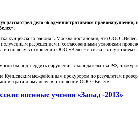
 суд рассмотрел дело об административном правонарушении, п
елес».
астка кунцевского района г. Москва постановил, что ООО «Велес
 с полученным разрешением и согласованными условиями провед
тво по делу в отношении ООО «Велес» в связи с отсутствием его
 могли бы подтвердить нарушения законодательства РФ, прокура
да Кунцевским межрайонным прокурором по результатам провер
дминистративному делу в отношении ООО «Велес».
сские военные учения «Запад -2013»