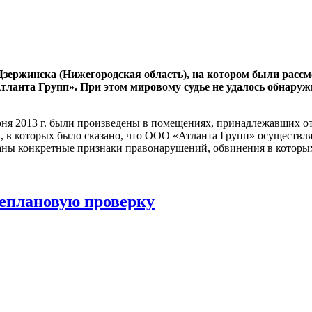
г. Дзержинска (Нижегородская область), на котором были ра
анта Групп». При этом мировому судье не удалось обнаружи
я 2013 г. были произведены в помещениях, принадлежавших отв
 в которых было сказано, что ООО «Атланта Групп» осуществля
азаны конкретные признаки правонарушений, обвинения в котор
неплановую проверку