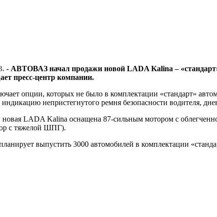
3.
- АВТОВАЗ начал продажи новой LADA Kalina – «стандарт»
щает пресс-центр компании.
ючает опции, которых не было в комплектации «стандарт» авто
я, индикацию непристегнутого ремня безопасности водителя, дн
 новая LADA Kalina оснащена 87-сильным мотором с облегченн
ор с тяжелой ШПГ).
ланирует выпустить 3000 автомобилей в комплектации «станда