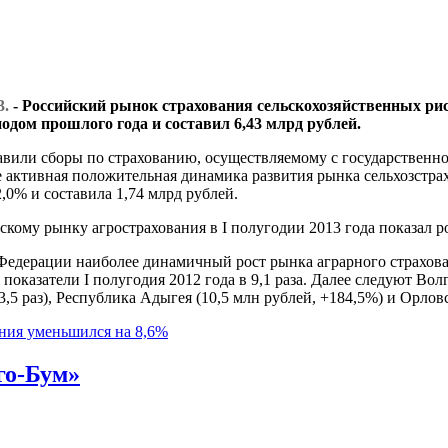
3.
- Российский рынок страхования сельскохозяйственных риск
дом прошлого года и составил 6,43 млрд рублей.
ставили сборы по страхованию, осуществляемому с государствен
 активная положительная динамика развития рынка сельхозстра
,0% и составила 1,74 млрд рублей.
кому рынку агрострахования в I полугодии 2013 года показал рос
 Федерации наиболее динамичный рост рынка аграрного страхов
показатели I полугодия 2012 года в 9,1 раза. Далее следуют Волго
 3,5 раз), Республика Адыгея (10,5 млн рублей, +184,5%) и Орлов
ания уменьшился на 8,6%
го-Бум»