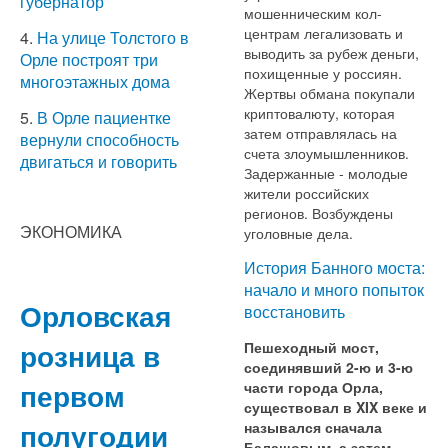
губернатор
мошенническим кол-
центрам легализовать и
4.
На улице Толстого в
выводить за рубеж деньги,
Орле построят три
похищенные у россиян.
многоэтажных дома
Жертвы обмана покупали
криптовалюту, которая
5.
В Орле пациентке
затем отправлялась на
вернули способность
счета злоумышленников.
двигаться и говорить
Задержанные - молодые
жители российских
регионов. Возбуждены
ЭКОНОМИКА
уголовные дела.
История Банного моста:
начало и много попыток
Орловская
восстановить
розница в
Пешеходный мост,
соединявший 2-ю и 3-ю
первом
части города Орла,
существовал в XIX веке и
полугодии
назывался сначала
Балашовым, а затем –