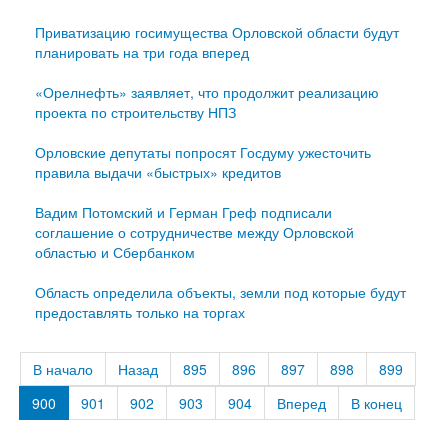
Приватизацию госимущества Орловской области будут
планировать на три года вперед
«Орелнефть» заявляет, что продолжит реализацию
проекта по строительству НПЗ
Орловские депутаты попросят Госдуму ужесточить
правила выдачи «быстрых» кредитов
Вадим Потомский и Герман Греф подписали
соглашение о сотрудничестве между Орловской
областью и Сбербанком
Область определила объекты, земли под которые будут
предоставлять только на торгах
В начало
Назад
895
896
897
898
899
900
901
902
903
904
Вперед
В конец