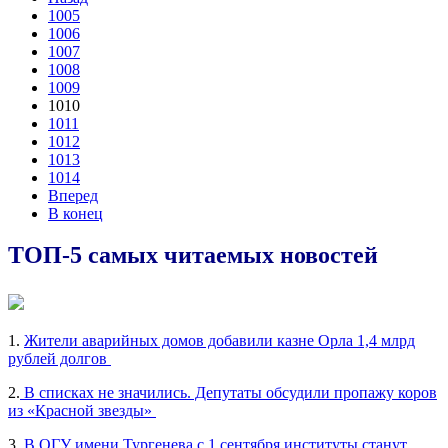
1005
1006
1007
1008
1009
1010
1011
1012
1013
1014
Вперед
В конец
ТОП-5 самых читаемых новостей
1.
Жители аварийных домов добавили казне Орла 1,4 млрд
рублей долгов
2.
В списках не значились. Депутаты обсудили пропажу коров
из «Красной звезды»
3.
В ОГУ имени Тургенева с 1 сентября институты станут