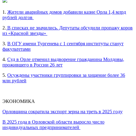
1.
Жители аварийных домов добавили казне Орла 1,4 млрд
рублей долгов
2.
В списках не значились. Депутаты обсудили пропажу коров
из «Красной звезды»
3.
В ОГУ имени Тургенева с 1 сентября институты станут
факультетами
4.
Суд в Орле отменил выдворение гражданина Молдовы,
прожившего в России 26 лет
5.
Осуждены участники группировки за хищение более 36
млн рублей
ЭКОНОМИКА
Орловщина сократила экспорт зерна на треть в 2025 году
В 2025 года в Орловской области выросло число
индивидуальных предпринимателей