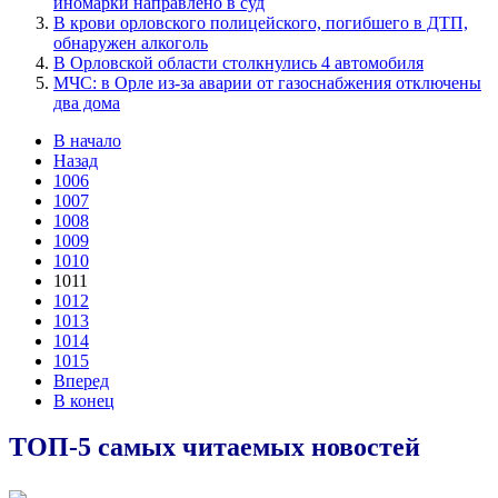
иномарки направлено в суд
В крови орловского полицейского, погибшего в ДТП,
обнаружен алкоголь
В Орловской области столкнулись 4 автомобиля
МЧС: в Орле из-за аварии от газоснабжения отключены
два дома
В начало
Назад
1006
1007
1008
1009
1010
1011
1012
1013
1014
1015
Вперед
В конец
ТОП-5 самых читаемых новостей