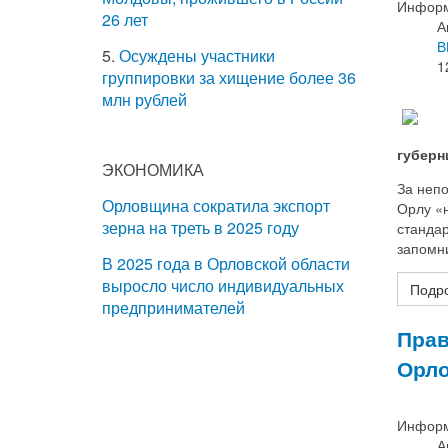
Информ
26 лет
А
В
5.
Осуждены участники
1
группировки за хищение более 36
млн рублей
губерн
ЭКОНОМИКА
За непо
Орловщина сократила экспорт
Орлу «н
зерна на треть в 2025 году
стандар
запомни
В 2025 года в Орловской области
выросло число индивидуальных
Подро
предпринимателей
Прав
Орло
Информ
А