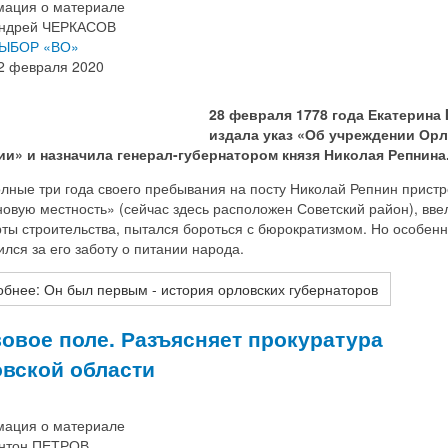
ация о материале
ндрей ЧЕРКАСОВ
ЫБОР «ВО»
2 февраля 2020
28 февраля 1778 года Екатерина I
издала указ «Об учреждении Ор
ии» и назначила генерал-губернатором князя Николая Репнина
лные три года своего пребывания на посту Николай Репнин пристр
овую местность» (сейчас здесь расположен Советский район), вве
ты строительства, пытался бороться с бюрократизмом. Но особен
лся за его заботу о питании народа.
бнее: Он был первым - история орловских губернаторов
овое поле. Разъясняет прокуратура
вской области
ация о материале
нтон ПЕТРОВ