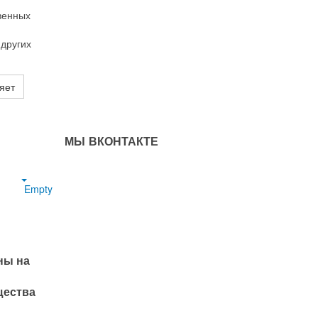
венных
 других
яет
МЫ ВКОНТАКТЕ
Empty
ны на
щества