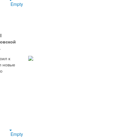
Empty
I
ловской
.
оил к
л новые
но
Empty