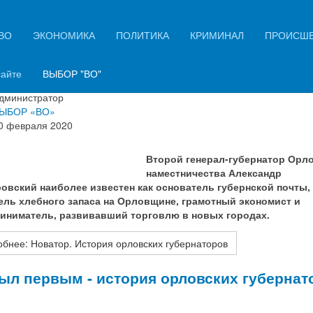
ВО
ЭКОНОМИКА
ПОЛИТИКА
КРИМИНАЛ
ПРОИСШ
тор. История орловских губернаторов
сайте
ВЫБОР "ВО"
ация о материале
дминистратор
ЫБОР «ВО»
0 февраля 2020
Второй генерал-губернатор Орл
наместничества Александр
овский наиболее известен как основатель губернской почты,
ель хлебного запаса на Орловщине, грамотный экономист и
иниматель, развивавший торговлю в новых городах.
бнее: Новатор. История орловских губернаторов
ыл первым - история орловских губернат