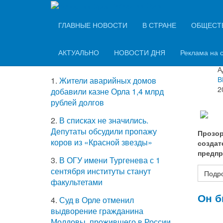
Вечерний Орёл
ТОП-5 самых
ГЛАВНЫЕ НОВОСТИ
В СТРАНЕ
ОБЩЕСТ
Нова
читаемых новостей
АКТУАЛЬНО
НОВОСТИ ДНЯ
Реклама на 
Информ
А
В
1.
Жители аварийных домов
2
добавили казне Орла 1,4 млрд
рублей долгов
2.
В списках не значились.
Депутаты обсудили пропажу
Прозор
коров из «Красной звезды»
создат
предпр
3.
В ОГУ имени Тургенева с 1
сентября институты станут
Подро
факультетами
Он б
4.
Суд в Орле отменил
выдворение гражданина
Молдовы, прожившего в России