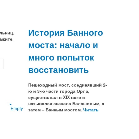
История Банного
льниц,
ажите,
моста: начало и
много попыток
восстановить
Пешеходный мост, соединявший 2-
ю и 3-ю части города Орла,
существовал в XIX веке и
назывался сначала Балашовым, а
Empty
затем – Банным мостом.
Читать