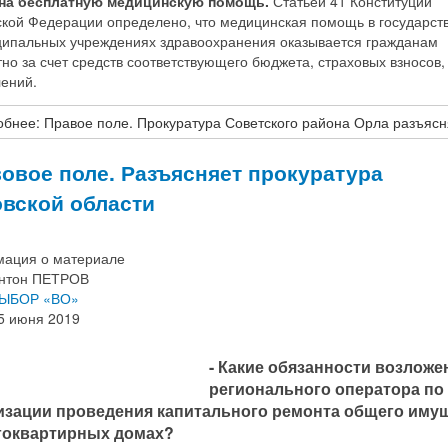
на бесплатную медицинскую помощь.
Статьей 41 Конституции
ской Федерации определено, что медицинская помощь в государст
ципальных учреждениях здравоохранения оказывается гражданам
но за счет средств соответствующего бюджета, страховых взносов,
лений.
бнее: Правое поле. Прокуратура Советского района Орла разъясн
овое поле. Разъясняет прокуратура
вской области
ация о материале
нтон ПЕТРОВ
ЫБОР «ВО»
5 июня 2019
- Какие обязанности возложе
регионального оператора по
изации проведения капитального ремонта общего иму
гоквартирных домах?