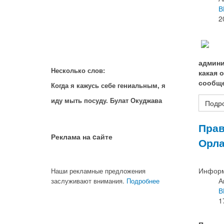
В
2
админи
Несколько слов:
какая 
сообщ
Когда я кажусь себе гениальным, я
иду мыть посуду. Булат Окуджава
Подро
Прав
Реклама на cайте
Орла
Информ
Наши рекламные предложения
А
заслуживают внимания.
Подробнее
В
1