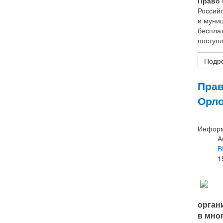
Право 
Россий
и муни
бесплат
поступ
Подро
Прав
Орло
Информ
А
В
1
орган
в мно