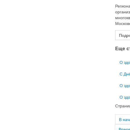
Регион
органи
многокв
Московс
Подро
Еще ст
О зд
С Дн
О здо
О зд
Страниц
В нач
Впер