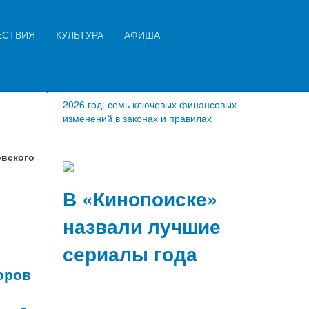
Искать...
ЕСТВИЯ
КУЛЬТУРА
АФИША
Найти
Empty
2026 год: семь ключевых финансовых
изменений в законах и правилах
овского
В «Кинопоиске»
назвали лучшие
сериалы года
оров